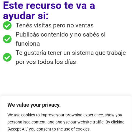
Este recurso te va a
ayudar si:
Tenés visitas pero no ventas
Publicás contenido y no sabés si
funciona
Te gustaría tener un sistema que trabaje
por vos todos los días
💡 Aprendé a estructurar embudos que atraen,
We value your privacy.
nutren y convierten sin complicarte.
We use cookies to improve your browsing experience, show you
Con herramientas simples, estrategias
personalised content, and analyse our website traffic. By clicking
probadas y lenguaje claro, incluso si no sos
"Accept All," you consent to the use of cookies.